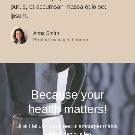
purus, et accumsan massa odio sed
ipsum.
Anna Smith
Product manager, London
Because your
health matters!
Ut elit tellus, luctus nec ullamcorper mattis,
pulvinar dapibus leo.